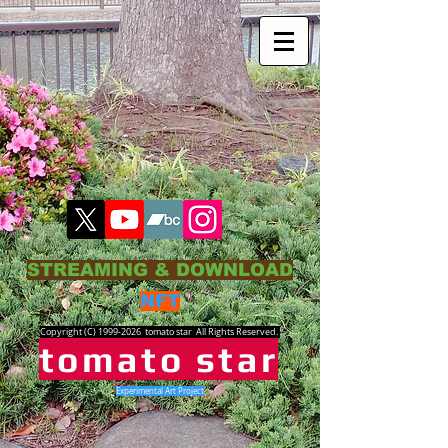
STREAMING & DOWNLOAD
NFT
Copyright (C)
1999-2026
tomato star All Rights Reserved.
tomato star
Experimental Art Project