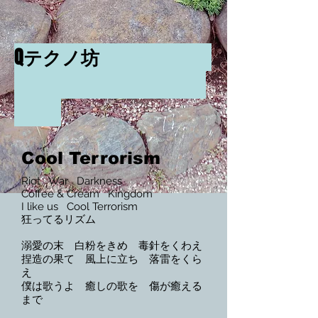
Qテクノ坊
-
Cool Terrorism
Riot War Darkness
Coffee & Cream Kingdom
I like us Cool Terrorism
狂ってるリズム
溺愛の末 白粉をきめ 毒針をくわえ
捏造の果て 風上に立ち 落雷をくら
え
​僕は歌うよ 癒しの歌を 傷が癒える
まで