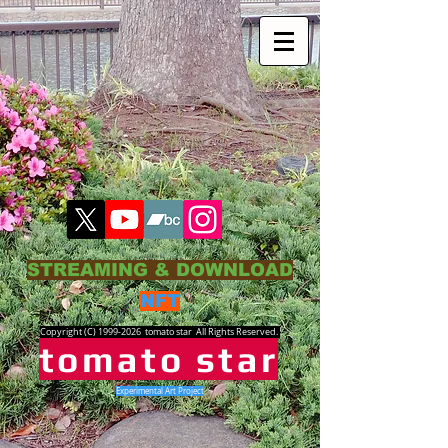
STREAMING & DOWNLOAD
NFT
Copyright (C)
1999-2026
tomato star All Rights Reserved.
tomato star
Experimental Art Project