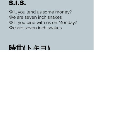
S.I.S.
Will you lend us some money?​
We are seven inch snakes.​
Will you dine with us on Monday?​
We are seven inch snakes.
時世(トキヨ)
時世 愛のドミノ Give it to me.​
Hurry up. I know. Shake it up,
everybody.
アバンシュール
地球儀でビーチバレー
なんて素敵な横顔
まな板でサーフィン
なんて素敵な横顔