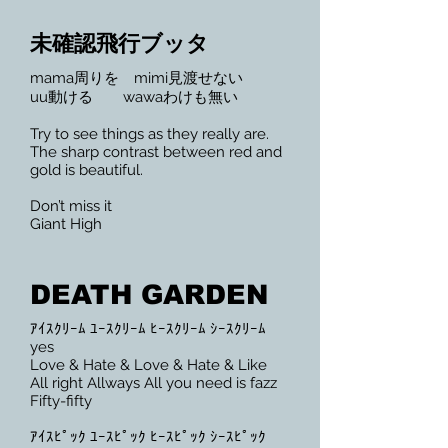
未確認飛行ブッタ
mama周りを mimi見渡せない​
uu動ける wawaわけも無い​
Try to see things as they really are.​
The sharp contrast between red and
gold is beautiful.​
Don’t miss it​
Giant High
DEATH GARDEN
ｱｲｽｸﾘｰﾑ ﾕｰｽｸﾘｰﾑ ﾋｰｽｸﾘｰﾑ ｼｰｽｸﾘｰﾑ
yes​
Love & Hate & Love & Hate & Like​
All right Allways All you need is fazz​
Fifty-fifty​
ｱｲｽﾋﾟｯｸ ﾕｰｽﾋﾟｯｸ ﾋｰｽﾋﾟｯｸ ｼｰｽﾋﾟｯｸ